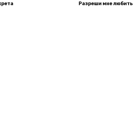
крета
Разреши мне любить