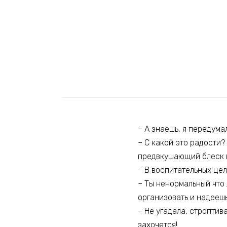
– А знаешь, я передума
– С какой это радости?
предвкушающий блеск в
– В воспитательных цел
– Ты ненормальный что 
организовать и надеешь
– Не угадала, строптив
захочется!