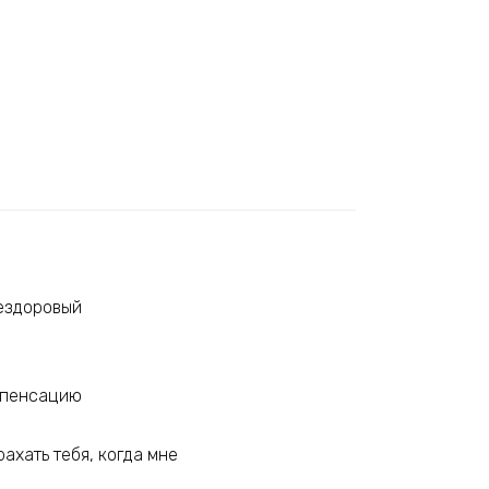
нездоровый
омпенсацию
рахать тебя, когда мне