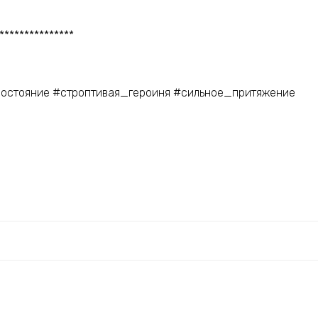
***************
остояние #строптивая_героиня #сильное_притяжение