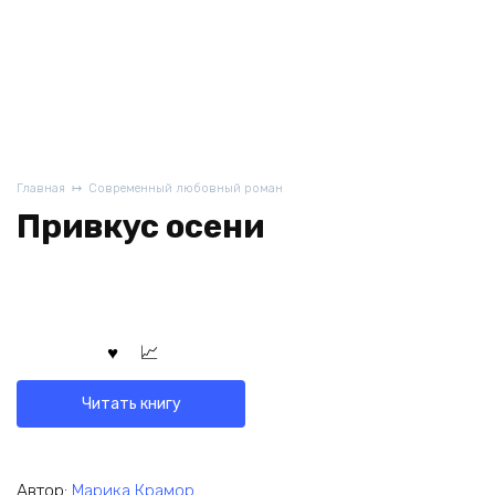
Главная
Современный любовный роман
Привкус осени
Читать книгу
Автор:
Марика Крамор