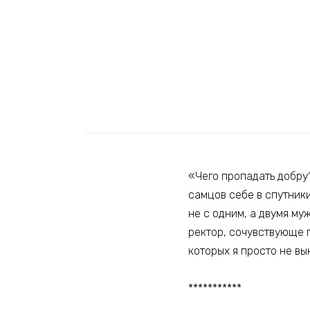
«Чего пропадать добру?
самцов себе в спутники
не с одним, а двумя му
ректор, сочувствующе г
которых я просто не в
***********