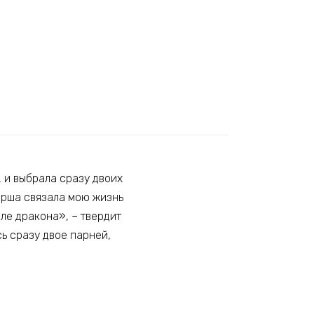
 и выбрала сразу двоих
орша связала мою жизнь
оле дракона», – твердит
сь сразу двое парней,