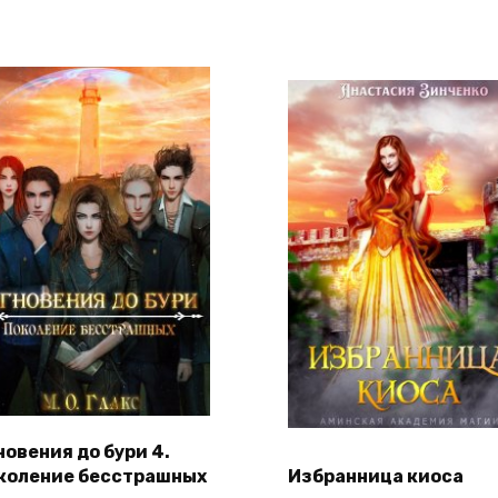
новения до бури 4.
коление бесстрашных
Избранница киоса