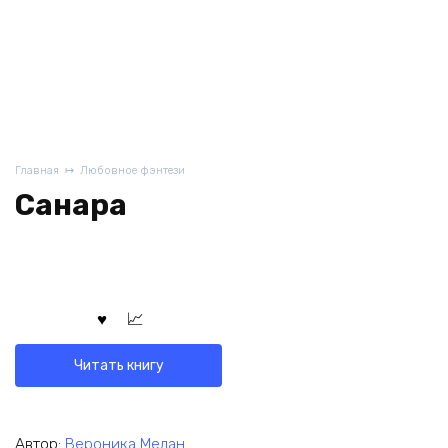
Главная
Любовное фэнтези
Санара
Читать книгу
Автор:
Вероника Мелан