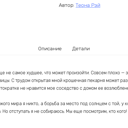
Автор:
Теона Рэй
Описание
Детали
ще не самое худшее, что может произойти. Совсем плохо — з
ицы. С трудом открытая мной крошечная пекарня может разо
стократке не нравится мое соседство с домом ее возлюблен
ого мира я никто, а борьба за место под солнцем с той, у к
. Но отступать я не собираюсь. Мы еще посмотрим, кто кого!