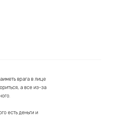
аиметь врага в лице
риться, а все из-за
ного.
ого есть деньги и