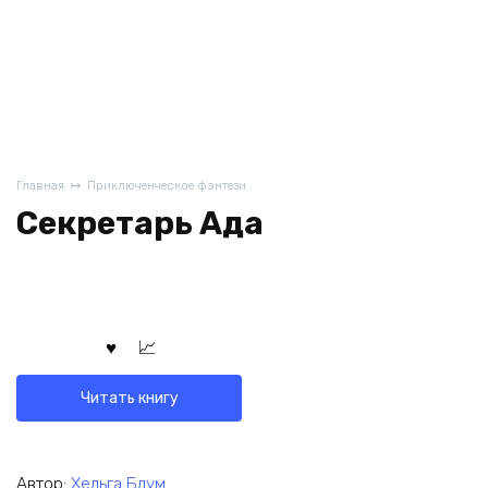
Главная
Приключенческое фэнтези
Секретарь Ада
Читать книгу
Автор:
Хельга Блум