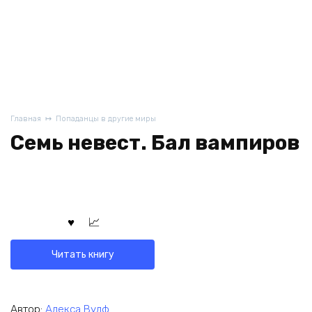
Главная
Попаданцы в другие миры
Семь невест. Бал вампиров
Читать книгу
Автор:
Алекса Вулф