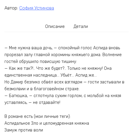
Автор:
София Устинова
Описание
Детали
— Мне нужна ваша дочь, — спокойный голос Аспида вновь
прорезал залу главной хоромины княжьего дома. Волнение
гостей обрушило повисшую тишину:
— Как же так?!.. Что же будет?.. Только не княжну! Она
единственная наследница… Убьёт… Аспид же…
Но Дамир безлико обвёл всех взглядом — гости застывали в
безмолвии и в благоговейном страхе.
— Батюшка, — сглотнула сухим горлом, с мольбой на князя
уставляясь, — не отдавайте!
В романе есть (мои личные теги):
Аспидальное Зло и целомудренная княжна
Замуж против воли