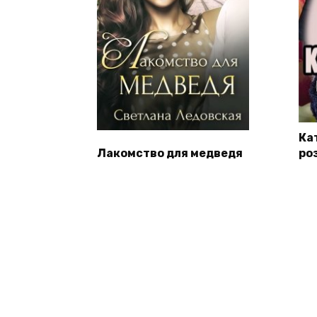
Ка
Лакомство для медведя
ро