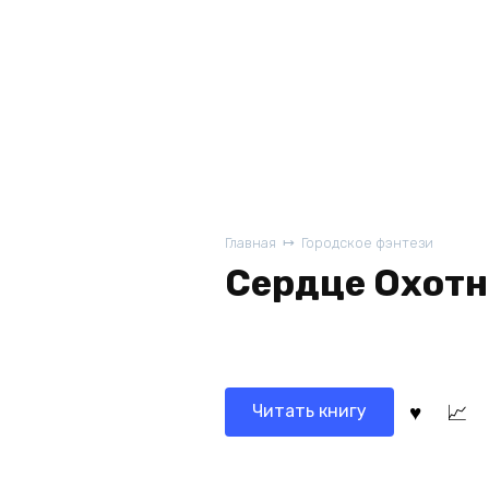
Главная
Городское фэнтези
Сердце Охот
Читать книгу