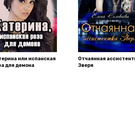
терина или испанская
Отчаянная ассистент
за для демона
Зверя