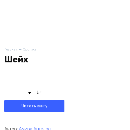
Главная
Эротика
Шейх
Читать книгу
Автор:
Амира Ангелос