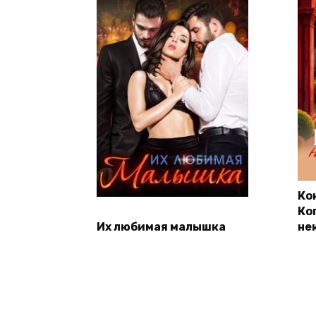
Ко
Ко
Их любимая малышка
не