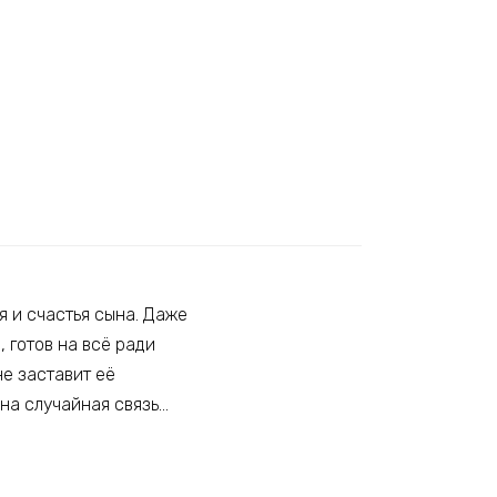
я и счастья сына. Даже
 готов на всё ради
е заставит её
дна случайная связь…