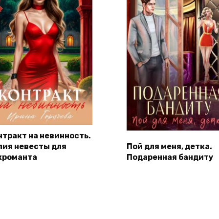
нтракт на невинность.
пия невесты для
Пой для меня, детка.
кроманта
Подаренная бандиту