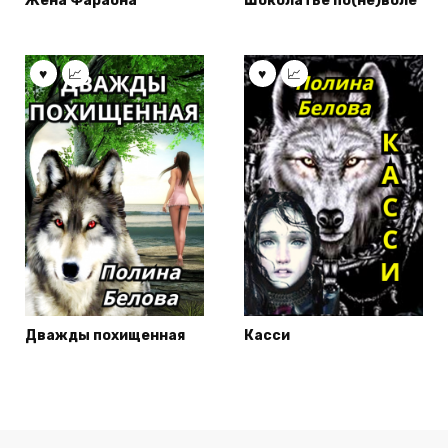
Жена Фараона
Шоколатье по(не)воле
Дважды похищенная
Касси