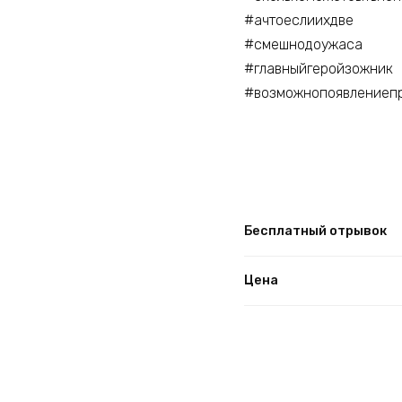
#ачтоеслиихдве
#смешнодоужаса
#главныйгеройзожник
#возможнопоявлениеп
Бесплатный отрывок
Цена