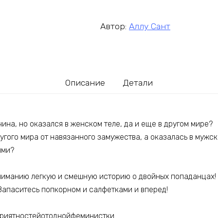
Автор:
Аллу Сант
Описание
Детали
чина, но оказался в женском теле, да и еще в другом мире?
ругого мира от навязанного замужества, а оказалась в мужск
ями?
иманию легкую и смешную историю о двойных попаданцах!
Запаситесь попкорном и салфетками и вперед!
риятностейотоднойфеминистки