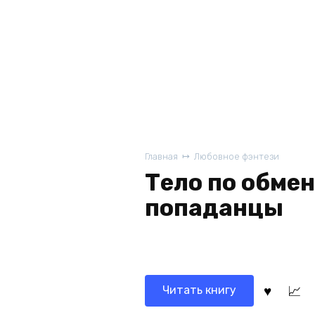
Главная
Любовное фэнтези
Тело по обме
попаданцы
Читать книгу