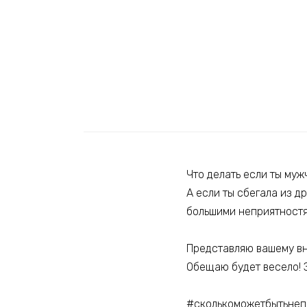
Что делать если ты муж
А если ты сбегала из д
большими неприятност
Представляю вашему вн
Обещаю будет весело! 
#сколькоможетбытьнеп