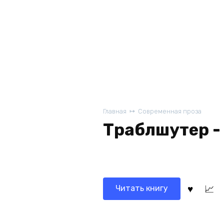
Главная
Современная проза
Траблшутер -
Читать книгу