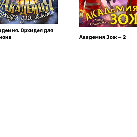
адемия. Орхидея для
мона
Академия Зож — 2