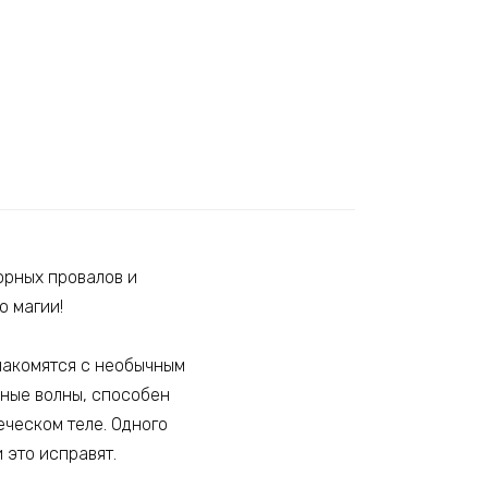
орных провалов и
ю магии!
знакомятся с необычным
ные волны, способен
еческом теле. Одного
и это исправят.