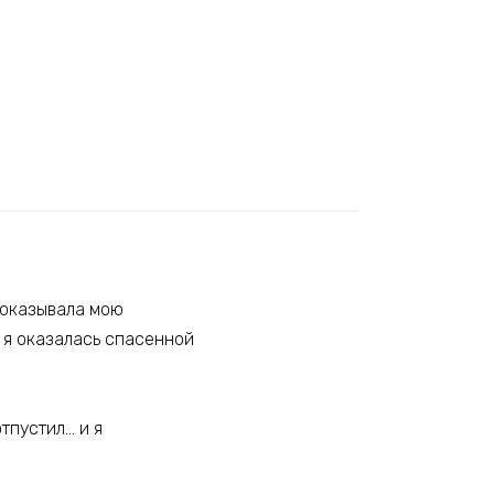
доказывала мою
, я оказалась спасенной
тпустил… и я