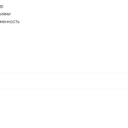
ир
биями
менность