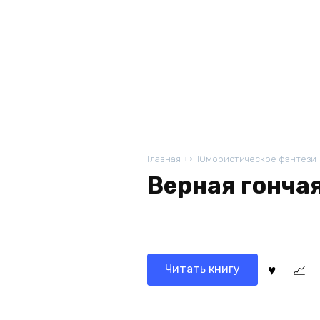
Главная
Юмористическое фэнтези
Верная гонча
Читать книгу