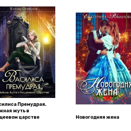
силиса Премудрая.
жная жуть в
щеевом царстве
Новогодняя жена