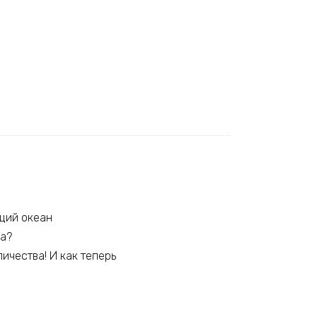
ющий океан
ца?
личества! И как теперь