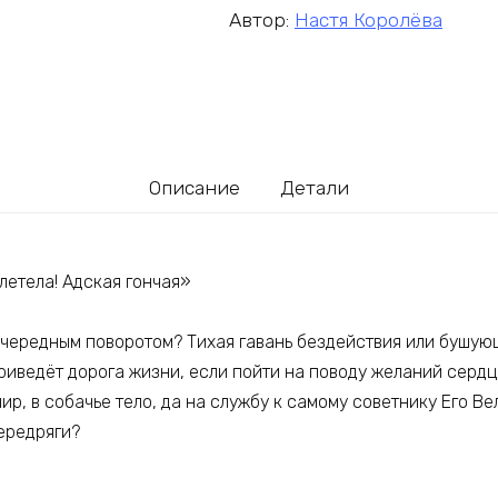
Автор:
Настя Королёва
Описание
Детали
летела! Адская гончая»
очередным поворотом? Тихая гавань бездействия или бушу
риведёт дорога жизни, если пойти на поводу желаний серд
ир, в собачье тело, да на службу к самому советнику Его Ве
ередряги?