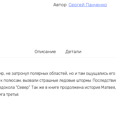
Автор:
Сергей Панченко
Описание
Детали
р, не затронул полярных областей, но и там ощущались его
 к полюсам, вызвали страшные ледовые штормы. Последстви
едокола "Север". Так же в книге продолжена история Матвея,
га третья.