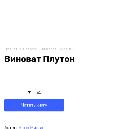
Главная
Современный любовный роман
Виноват Плутон
Читать книгу
Автор:
Анна Милок