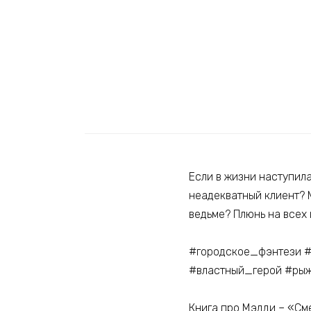
Если в жизни наступила
неадекватный клиент? 
ведьме? Плюнь на всех 
#городское_фэнтези #
#властный_герой #ры
Книга про Мэдди – «Сме