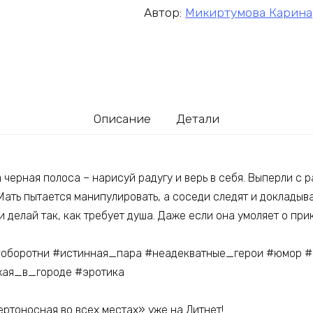
Автор:
Микиртумова Карина
Описание
Детали
 черная полоса – нарисуй радугу и верь в себя. Выперли с 
Мать пытается манипулировать, а соседи следят и докладыв
и делай так, как требует душа. Даже если она умоляет о при
оборотни #истинная_пара #неадекватные_герои #юмор #
жая_в_городе #эротика
ртоносная во всех местах» уже на Литнет!