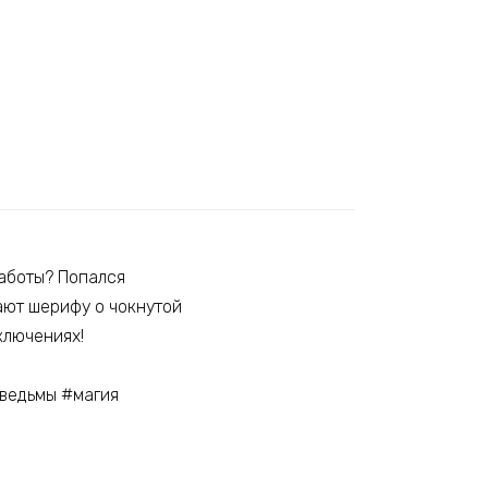
работы? Попался
ают шерифу о чокнутой
ключениях!
ведьмы #магия