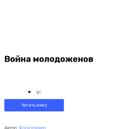
Война молодоженов
Читать книгу
Автор:
Фора Клевер