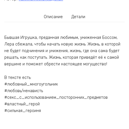
Описание
Детали
Бывшая Игрушка, преданная любимым, униженная Боссом,
Лера сбежала, чтобы начать новую жизнь. Жизнь, в которой
не будет подчинения и унижения, жизнь, где она сама будет
решать, как поступать. Жизнь, которая приведёт её к самой
вершине и поможет обрести настоящее могущество!
В тексте есть:
#любовный_многоугольник
#любовь/ненависть
#секс_с_использованием_посторонних_предметов
#властный_герой
#сильная_героиня