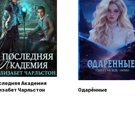
следняя Академия
изабет Чарльстон
Одарённые