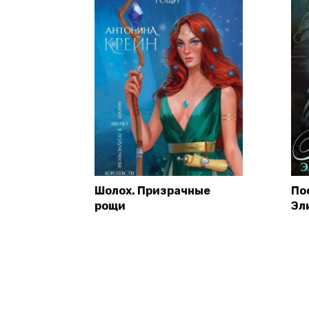
Шолох. Призрачные
По
рощи
Эл