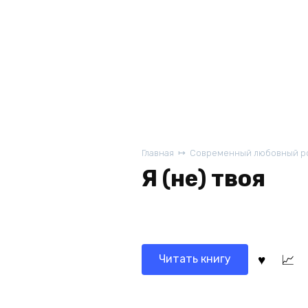
Главная
Современный любовный р
Я (не) твоя
Читать книгу