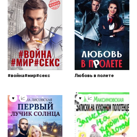
#война#мир#секс
Любовь в полете