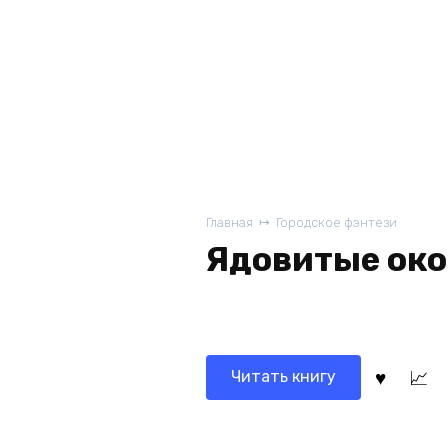
Главная
Городское фэнтези
Ядовитые ок
Читать книгу