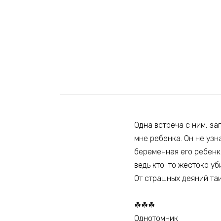
Одна встреча с ним, за
мне ребенка. Он не узна
беременная его ребенко
ведь кто-то жестоко уб
От страшных деяний таи
☘☘☘
Однотомник