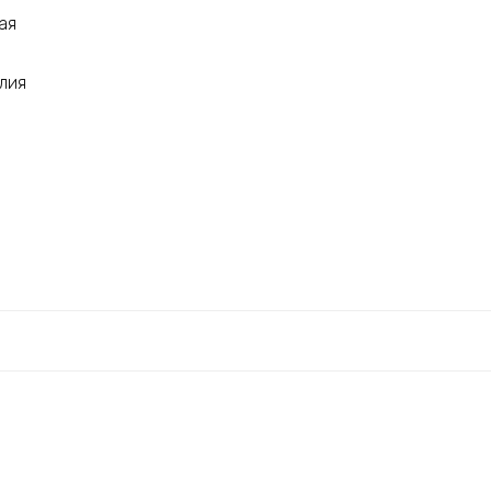
ая
лия