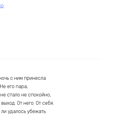
ко
ночь с ним принесла
 Не его пара,
ане стало не спокойно,
ыход. От него. От себя.
 ли удалось убежать.