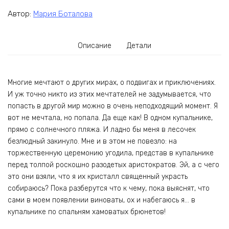
Автор:
Мария Боталова
Описание
Детали
Многие мечтают о других мирах, о подвигах и приключениях.
И уж точно никто из этих мечтателей не задумывается, что
попасть в другой мир можно в очень неподходящий момент. Я
вот не мечтала, но попала. Да еще как! В одном купальнике,
прямо с солнечного пляжа. И ладно бы меня в лесочек
безлюдный закинуло. Мне и в этом не повезло: на
торжественную церемонию угодила, представ в купальнике
перед толпой роскошно разодетых аристократов. Эй, а с чего
это они взяли, что я их кристалл священный украсть
собираюсь? Пока разберутся что к чему, пока выяснят, что
сами в моем появлении виноваты, ох и набегаюсь я… в
купальнике по спальням хамоватых брюнетов!