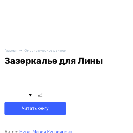
Главная
Юмористическое фэнтези
Зазеркалье для Лины
Читать книгу
Автор:
Мира-Мария Куприянова