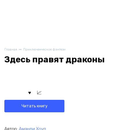
Главная
Приключенческое фэнтези
Здесь правят драконы
Читать книгу
Автор:
Аманди Хоуп