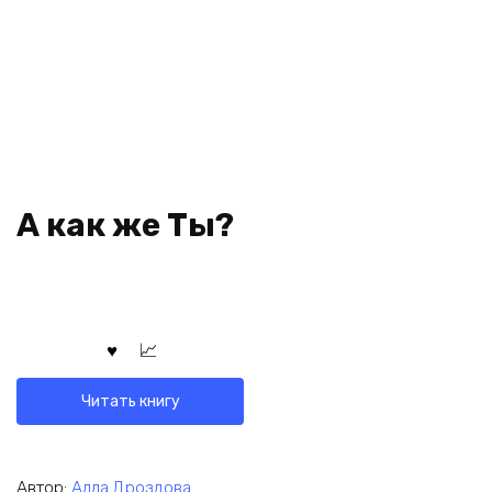
А как же Ты?
Читать книгу
Автор:
Алла Дроздова