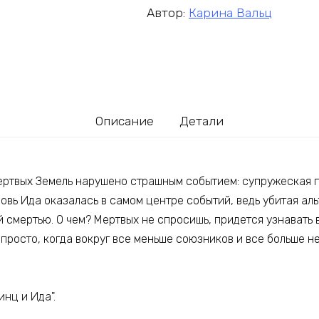
Автор:
Карина Вальц
Описание
Детали
ертвых Земель нарушено страшным событием: супружеская п
овь Ида оказалась в самом центре событий, ведь убитая аль
 смертью. О чем? Мертвых не спросишь, придется узнавать в
и просто, когда вокруг все меньше союзников и все больше
инц и Ида".