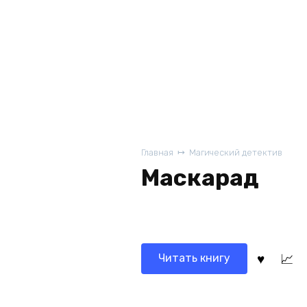
Главная
Магический детектив
Маскарад
Читать книгу