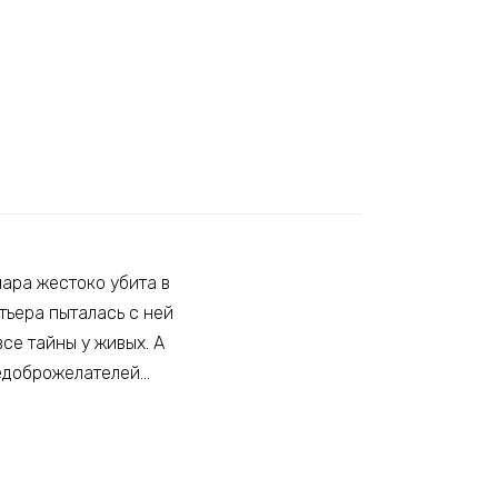
ара жестоко убита в
тьера пыталась с ней
се тайны у живых. А
 недоброжелателей…