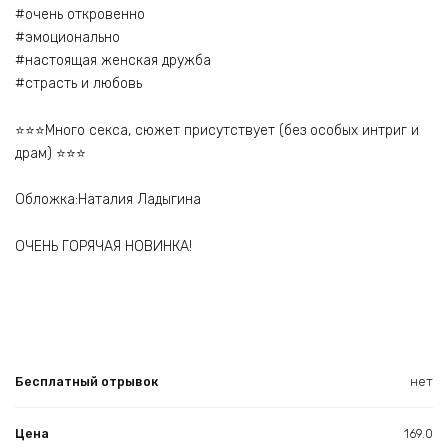
#очень откровенно
#эмоционально
#настоящая женская дружба
#страсть и любовь
⭐⭐⭐Много секса, сюжет присутствует (без особых интриг и
драм) ⭐⭐⭐
Обложка:Наталия Ладыгина
ОЧЕНЬ ГОРЯЧАЯ НОВИНКА!
Бесплатный отрывок
нет
Цена
169.0