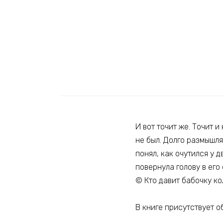
И вот точит же. Точит 
не был. Долго размышля
понял, как очутился у д
повернула голову в его
© Кто давит бабочку ко
В книге присутствует о