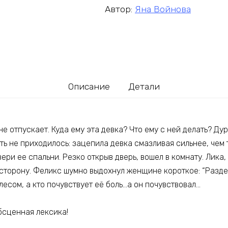
Автор:
Яна Войнова
Описание
Детали
и не отпускает. Куда ему эта девка? Что ему с ней делать? Д
ть не приходилось: зацепила девка смазливая сильнее, чем 
вери ее спальни. Резко открыв дверь, вошел в комнату. Лика,
 сторону. Феликс шумно выдохнул женщине короткое: “Разде
лесом, а кто почувствует её боль…а он почувствовал…
бсценная лексика!