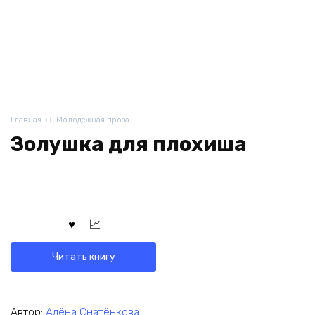
Главная
Молодежная проза
Золушка для плохиша
Читать книгу
Автор:
Алёна Снатёнкова