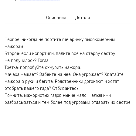
Описание
Детали
Первое: никогда не портите вечеринку высокомерным
мажорам.
Второе: если испортили, валите все на стерву сестру.
Не получилось? Тогда…
Третье: попробуйте охмурить мажора.
Мачеха мешает? Забейте на нее. Она угрожает? Хватайте
мажора в руки и бегите. Родственники догоняют и хотят
отобрать вашего гада? Отбивайтесь.
Помните, мажористых гадов нынче мало. Нельзя ими
разбрасываться и тем более под угрозами отдавать их сестре.